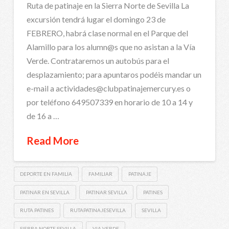
Ruta de patinaje en la Sierra Norte de Sevilla La
excursión tendrá lugar el domingo 23 de
FEBRERO, habrá clase normal en el Parque del
Alamillo para los alumn@s que no asistan a la Vía
Verde. Contrataremos un autobús para el
desplazamiento; para apuntaros podéis mandar un
e-mail a actividades@clubpatinajemercury.es o
por teléfono 649507339 en horario de 10 a 14 y
de 16 a …
Read More
DEPORTE EN FAMILIA
FAMILIAR
PATINAJE
PATINAR EN SEVILLA
PATINAR SEVILLA
PATINES
RUTA PATINES
RUTAPATINAJESEVILLA
SEVILLA
SIERRA NORTE SEVILLA
VIA VERDE