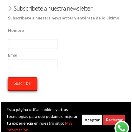
Subscríbete a nuestra newsletter
Subscríbete a nuestra newsletter y entérate de lo último
Nombre
Email
HOME
Esta página utiliza cookies y otras
tecnologías para que podamos mejorar
Aceptar
Rechazar
Facebook
X
LinkedIn
YouTube
Instagram
Whatsapp
RSS
tu experiencia en nuestro sitio:
Más
información.
POWERED BY THE
X THEME