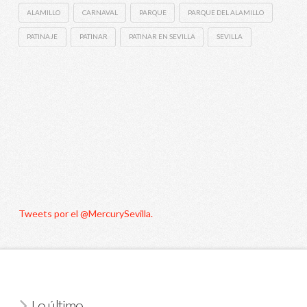
ALAMILLO
CARNAVAL
PARQUE
PARQUE DEL ALAMILLO
PATINAJE
PATINAR
PATINAR EN SEVILLA
SEVILLA
Tweets por el @MercurySevilla.
Lo último