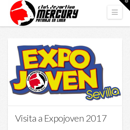
T
t
W
Nav
Visita a Expojoven 2017