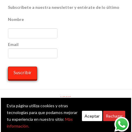
Subscríbete a nuestra newsletter y entérate de lo último
Nombre
Email
HOME
Esta página utiliza cookies y otras
Facebook
X
LinkedIn
YouTube
Instagram
Whatsapp
RSS
tecnologías para que podamos mejorar
Aceptar
Rechazar
tu experiencia en nuestro sitio:
Más
POWERED BY THE
X THEME
información.