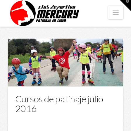
T
t
W
Nav
Cursos de patinaje julio
2016