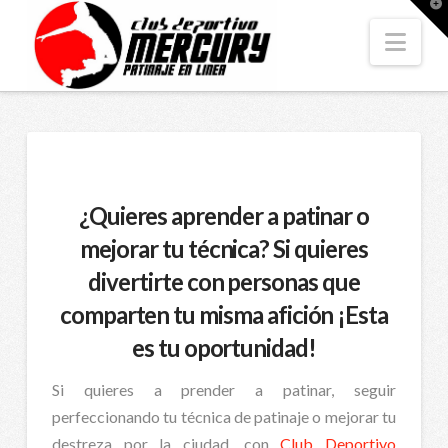
T
t
W
Nav
¿Quieres aprender a patinar o
mejorar tu técnica? Si quieres
divertirte con personas que
comparten tu misma afición ¡Esta
es tu oportunidad!
Si quieres a prender a patinar, seguir
perfeccionando tu técnica de patinaje o mejorar tu
destreza por la ciudad, con
Club Deportivo